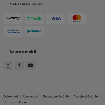
Osta turvallisesti
aatteet
tarvikkeet
set
tarvikkeet
aatteet
olasit
asut
set
set
it
a
Seuraa meitä
asut
huolto
asut
it
it
Ostoehdot
Jäsenehdot
Tietosuojakäytäntö
Arvostelukäytäntö
huolto
huolto
Cookies
Sitemap