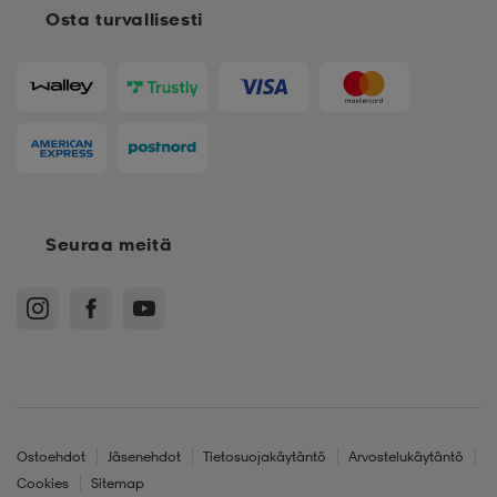
Osta turvallisesti
aatteet
tarvikkeet
set
tarvikkeet
aatteet
olasit
asut
set
set
it
a
Seuraa meitä
asut
huolto
asut
it
it
Ostoehdot
Jäsenehdot
Tietosuojakäytäntö
Arvostelukäytäntö
huolto
huolto
Cookies
Sitemap