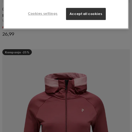
(177)
Cookies settings
Accept all cookies
EVEREST
W Zip Fleece Jacket
+3
26,99
Kampanja -25%