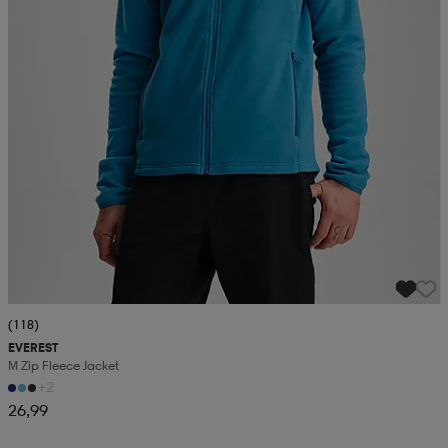
(118)
EVEREST
M Zip Fleece Jacket
+2
26,99