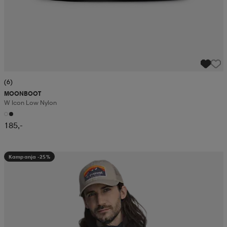
(6)
MOONBOOT
W Icon Low Nylon
185,-
Kampanja -25%