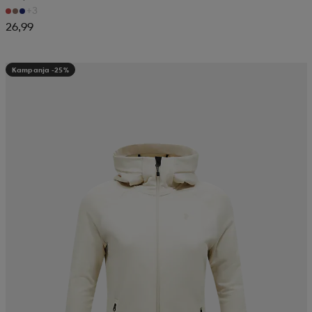
+3
26,99
Kampanja -25%