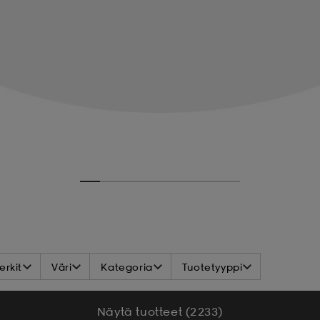
rkit
Väri
Kategoria
Tuotetyyppi
Näytä tuotteet (2 233)