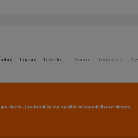
iehet
Lapset
Urheilu
Seurat
Tarjoukset
My
uperdeals – Löydä valikoidut suosikit huippuedulliseen hintaan.