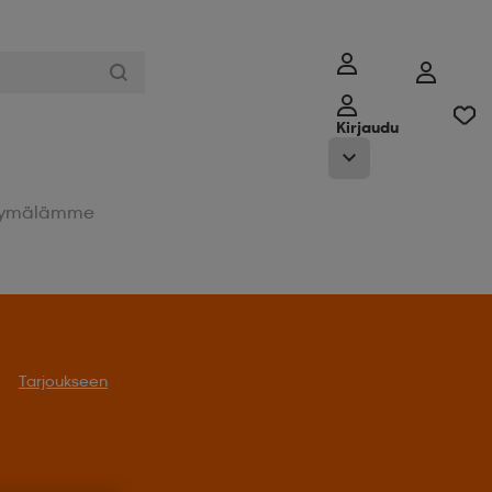
Kirjaudu
ymälämme
Tarjoukseen