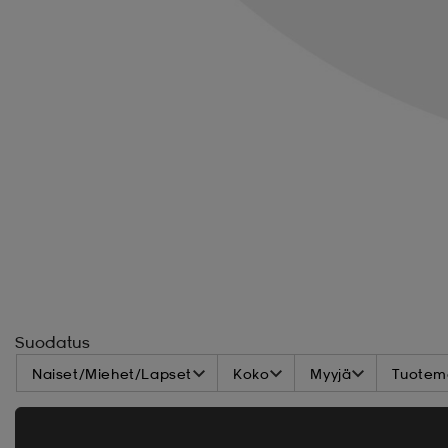
Suodatus
Naiset/Miehet/Lapset
Koko
Myyjä
Tuoteme