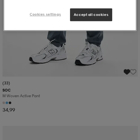
Cookies settings
Accept all cookies
(33)
SOC
M Woven Active Pant
34,99