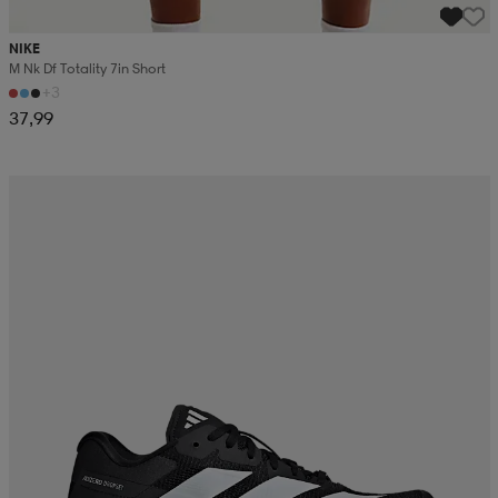
NIKE
M Nk Df Totality 7in Short
+3
37,99