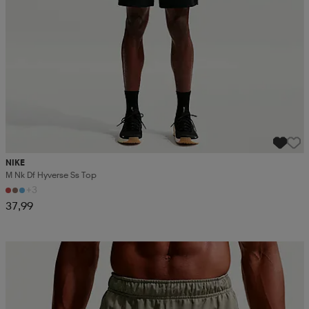
NIKE
M Nk Df Hyverse Ss Top
+3
37,99