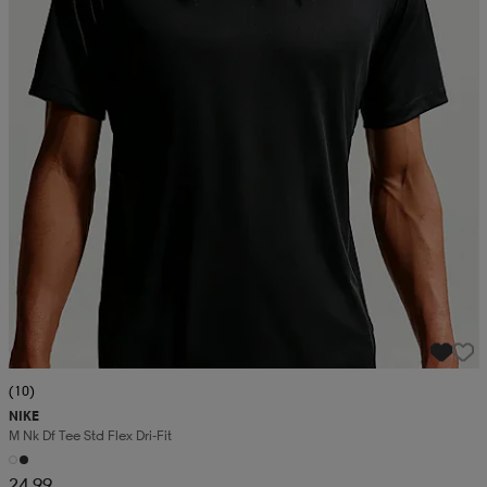
(10)
NIKE
M Nk Df Tee Std Flex Dri-Fit
24,99