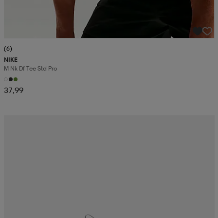
(6)
NIKE
M Nk Df Tee Std Pro
37,99