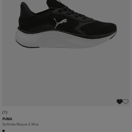
(1)
PUMA
Softride Mayve 2 Wns