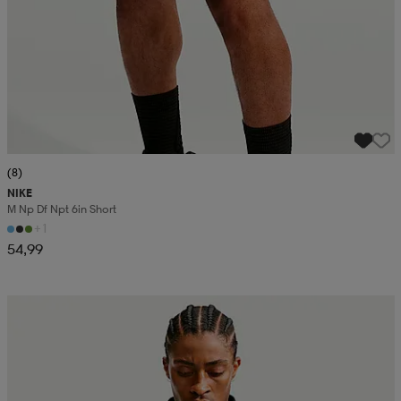
(8)
NIKE
M Np Df Npt 6in Short
+1
54,99