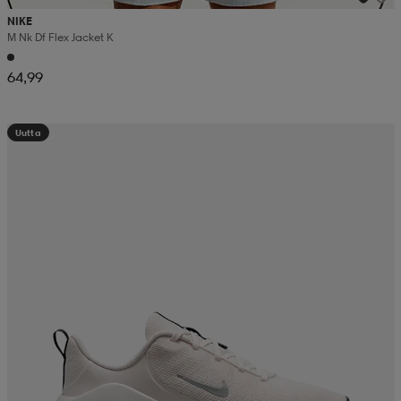
NIKE
M Nk Df Flex Jacket K
64,99
Uutta