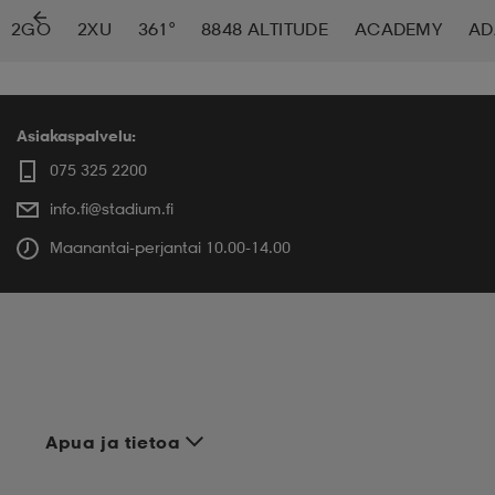
2GO
2XU
361°
8848 ALTITUDE
ACADEMY
AD
 ja otsapannat
kengät
rrastot
kengät
rit
alit
eet & lapaset
skengät
ihaiset
skengät
tarvikkeet
Asiakaspalvelu:
075 325 2200
info.fi@stadium.fi
saappaat
saappaat
eet & lapaset
kengät
Maanantai-perjantai 10.00-14.00
rrastot
alit
aatteet
alit
er
kengät
aatteet
kengät
rrastot
Apua ja tietoa
aatteet
ykengät
olasit
ykengät