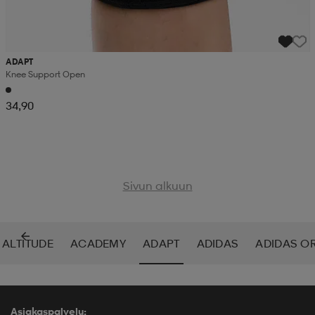
ADAPT
Knee Support Open
34,90
Sivun alkuun
 ALTITUDE
ACADEMY
ADAPT
ADIDAS
ADIDAS O
Asiakaspalvelu: