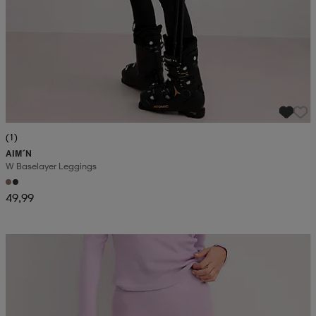
(1)
AIM´N
W Baselayer Leggings
49,99
Kampanja -25%