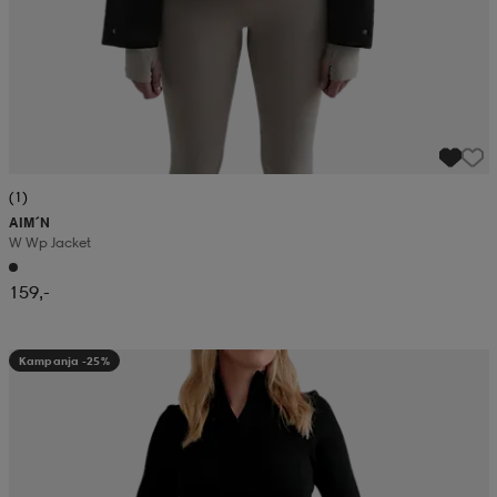
(1)
AIM´N
W Wp Jacket
159,-
Kampanja -25%