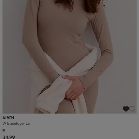
AIM´N
W Baselayer Ls
34,99