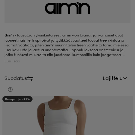
liivit
ikengät
t & pikeepaidat
ikengät
t
saappaat
ingkengät
t
ingkengät
at ja topit
elikengät
a
im'n – lausutaan yksinkertaisesti aimn – on brändi, jonka naiset ovat
luoneet naisille. Inspiroivat ja tyylikkäät vaatteet tuovat treeni-intoa ja
lisämotivaatiota, joten aim’n suunnittelee treenivaatteita tämä mielessä
– mukavuutta ja laatua unohtamatta. Lopputuloksena on treeniasuja,
jotka tuntuvat mukavilta niin juostessa, kuntosalilla kuin joogatessa.
dat
engät
engät
t & pikeepaidat
allokengät
Valitse siis aim'nin uudet treenivaatteet ja maksimoi treeni-inspiraatio!
Lue lisää
Suodatus
Lajittelu
t & pikeepaidat
ilykengät
 ja otsapannat
ilykengät
-/Tennis-kengät
Kampanja -25%
t & mekot
andy-/Käsipallo-kengät
eet & lapaset
andy-/Käsipallo-kengät
t & mekot
ikengät
allokengät
allokengät
engät