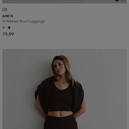
(3)
AIM´N
W Ribbed Wool Leggings
79,99