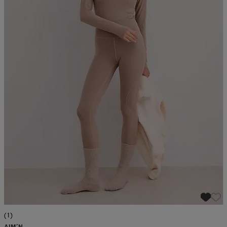
(1)
AIM´N