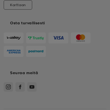
Karttaan
Osta turvallisesti
Seuraa meitä