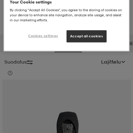
Your Cookie settings
By clicking “Accept All Cookies”, you agree to the storing of cookies on
liivit
ikengät
t & pikeepaidat
ikengät
t
saappaat
your device to enhance site navigation, analyze site usage, and assist
in our marketing efforts.
ingkengät
t
ingkengät
at ja topit
elikengät
Cookies settings
Accept all cookies
BALTIC
BANDITO
BATALEON
BAUER
BCA
B
dat
engät
engät
t & pikeepaidat
allokengät
Suodatus
Lajittelu
t & pikeepaidat
ilykengät
 ja otsapannat
ilykengät
-/Tennis-kengät
t & mekot
andy-/Käsipallo-kengät
eet & lapaset
andy-/Käsipallo-kengät
t & mekot
ikengät
allokengät
allokengät
engät