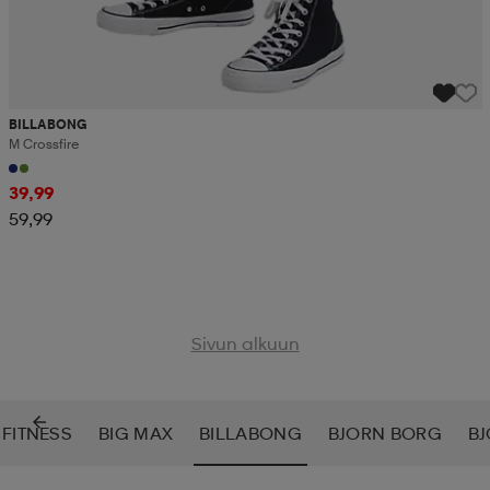
BILLABONG
M Crossfire
39,99
59,99
Sivun alkuun
 FITNESS
BIG MAX
BILLABONG
BJORN BORG
B