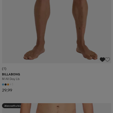
(1)
BILLABONG
M All Day Lb
+1
29,99
Alennettu hinta