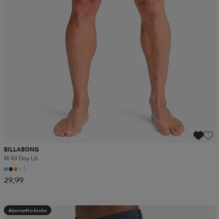
BILLABONG
M All Day Lb
+1
29,99
Alennettu hinta