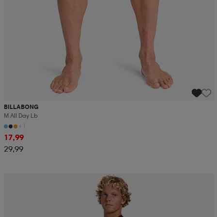
BILLABONG
M All Day Lb
+1
17,99
29,99