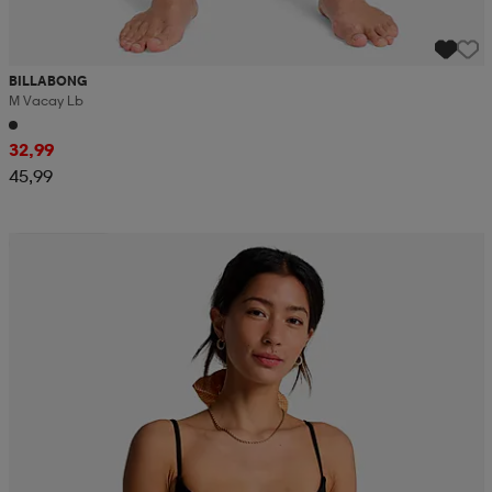
BILLABONG
M Vacay Lb
32,99
45,99
Alennettu hinta