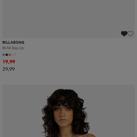
BILLABONG
M All Day Lb
+1
19,99
29,99