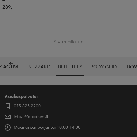
289,-
Sivun alkuun
Z ACTIVE
BLIZZARD
BLUE TEES
BODY GLIDE
BO
Asiakaspalvelu:
075 325 2200
info.fi@stadium.fi
Maanantai-perjantai 10.00-14.00