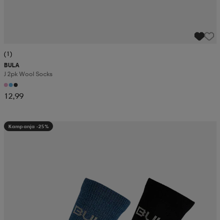
(1)
BULA
J 2pk Wool Socks
12,99
Kampanja -25%