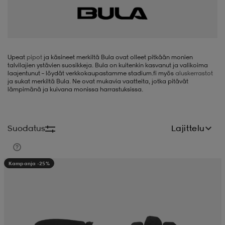
liivit
ikengät
t & pikeepaidat
ikengät
t
saappaat
ingkengät
t
ingkengät
at ja topit
elikengät
Upeat
pipot
ja käsineet merkiltä Bula ovat olleet pitkään monien
talvilajien ystävien suosikkeja. Bula on kuitenkin kasvanut ja valikoima
laajentunut – löydät verkkokaupastamme stadium.fi myös
aluskerrastot
ja sukat merkiltä Bula. Ne ovat mukavia vaatteita, jotka pitävät
lämpimänä ja kuivana monissa harrastuksissa.
dat
engät
engät
t & pikeepaidat
allokengät
Suodatus
Lajittelu
t & pikeepaidat
ilykengät
 ja otsapannat
ilykengät
-/Tennis-kengät
Kampanja -25%
t & mekot
andy-/Käsipallo-kengät
eet & lapaset
andy-/Käsipallo-kengät
t & mekot
ikengät
allokengät
allokengät
engät