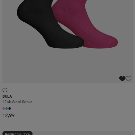
(1)
BULA
J 2pk Wool Socks
12,99
Kampanja -25%