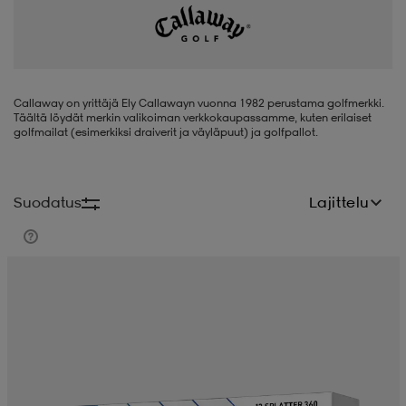
liivit
ikengät
t & pikeepaidat
ikengät
t
saappaat
ingkengät
t
ingkengät
at ja topit
elikengät
Callaway on yrittäjä Ely Callawayn vuonna 1982 perustama golfmerkki.
Täältä löydät merkin valikoiman verkkokaupassamme, kuten erilaiset
golfmailat (esimerkiksi draiverit ja väyläpuut) ja golfpallot.
dat
engät
engät
t & pikeepaidat
allokengät
Suodatus
Lajittelu
t & pikeepaidat
ilykengät
 ja otsapannat
ilykengät
-/Tennis-kengät
t & mekot
andy-/Käsipallo-kengät
eet & lapaset
andy-/Käsipallo-kengät
t & mekot
ikengät
allokengät
allokengät
engät