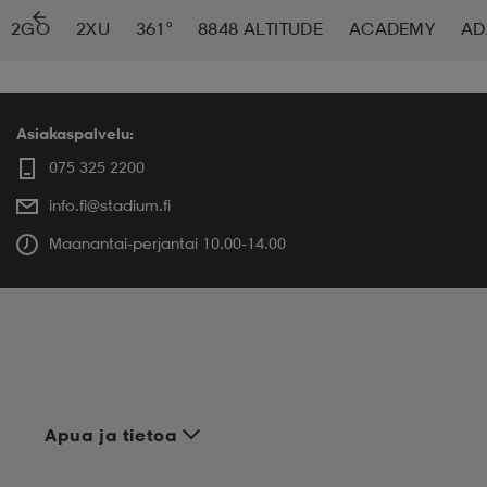
2GO
2XU
361°
8848 ALTITUDE
ACADEMY
AD
 ja otsapannat
kengät
rrastot
kengät
rit
alit
eet & lapaset
skengät
ihaiset
skengät
tarvikkeet
Asiakaspalvelu:
075 325 2200
info.fi@stadium.fi
saappaat
saappaat
eet & lapaset
kengät
Maanantai-perjantai 10.00-14.00
rrastot
alit
aatteet
alit
er
kengät
aatteet
kengät
rrastot
Apua ja tietoa
aatteet
ykengät
olasit
ykengät