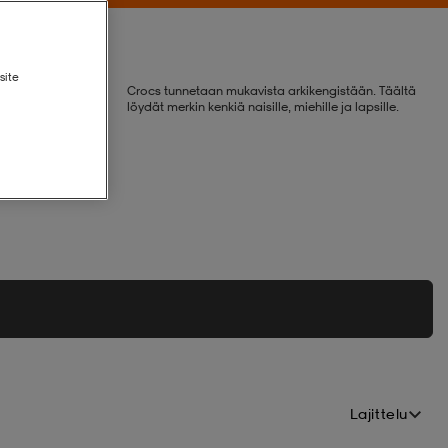
site
Crocs tunnetaan mukavista arkikengistään. Täältä
löydät merkin kenkiä naisille, miehille ja lapsille.
Lajittelu