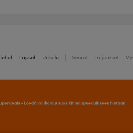
iehet
Lapset
Urheilu
Seurat
Tarjoukset
My
uperdeals – Löydä valikoidut suosikit huippuedulliseen hintaan.