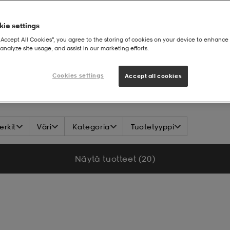
ie settings
“Accept All Cookies”, you agree to the storing of cookies on your device to enhance 
analyze site usage, and assist in our marketing efforts.
Cookies settings
Accept all cookies
rkit
Väri
Kategoria
Tuotetyyppi
Näytä tuotteet (20)