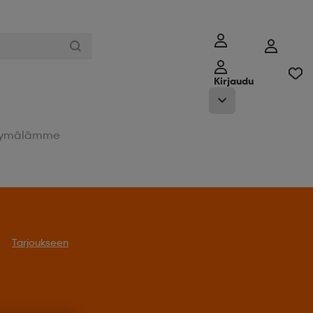
Kirjaudu
ymälämme
Tarjoukseen