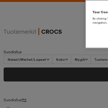
Your Cook
By clicking 
navigation, 
Tuotemerkit
CROCS
Suodatus
Naiset/Miehet/Lapset
Koko
Myyjä
Tuoteme
Suodatus