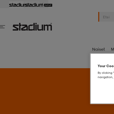
Naiset
M
Your Cook
By clicking 
navigation, 
S