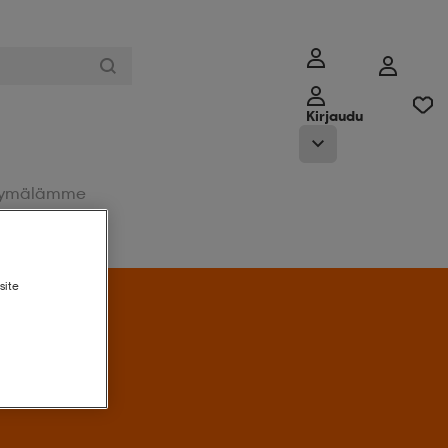
Kirjaudu
ymälämme
site
Tarjoukseen