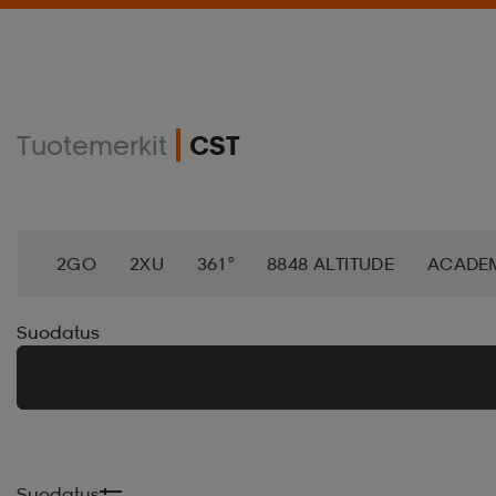
Tuotemerkit
CST
2GO
2XU
361°
8848 ALTITUDE
ACADE
AEROBIE
AETREX
AIK
AIM´N
AIRTRAC
Suodatus
ANNIEL
APPERTIFF
ARENA
ARIAT
ARM
BAGBOY
BALA
BALTIC
BANDITO
BAT
Suodatus