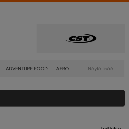
ADVENTURE FOOD
AERO
Näytä lisää
ALTRA
AMERICAN SOCKS
O
AZURO
B2X
BABOLAT
BETTINARDI
BEX
Lajittelu