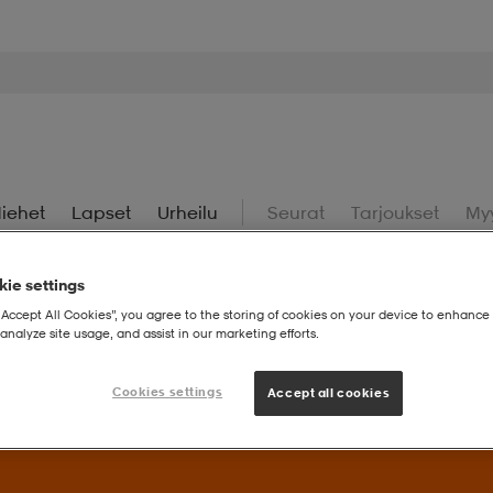
iehet
Lapset
Urheilu
Seurat
Tarjoukset
My
ie settings
“Accept All Cookies”, you agree to the storing of cookies on your device to enhance 
analyze site usage, and assist in our marketing efforts.
uperdeals – Löydä valikoidut suosikit huippuedulliseen hintaan.
Cookies settings
Accept all cookies