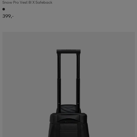
Snow Pro Vest 8l X Safeback
399,-