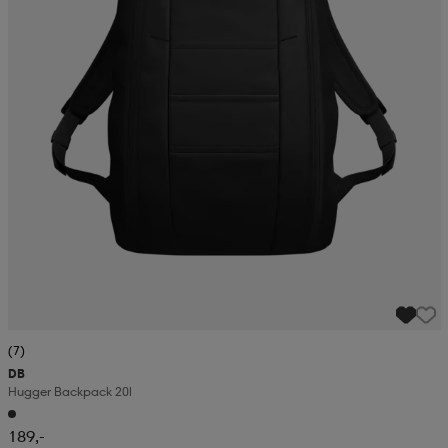
(7)
DB
Hugger Backpack 20l
189,-