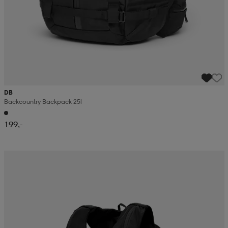
DB
Backcountry Backpack 25l
199,-