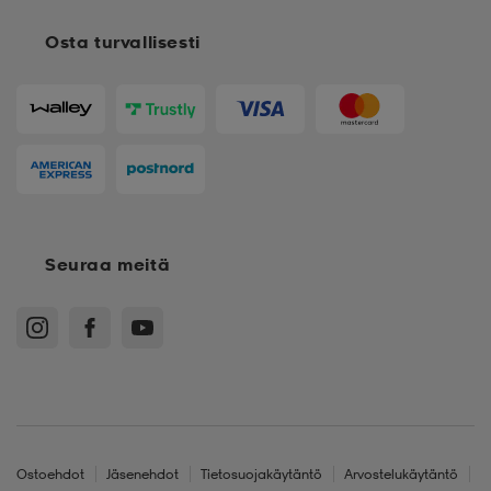
Osta turvallisesti
Seuraa meitä
Ostoehdot
Jäsenehdot
Tietosuojakäytäntö
Arvostelukäytäntö