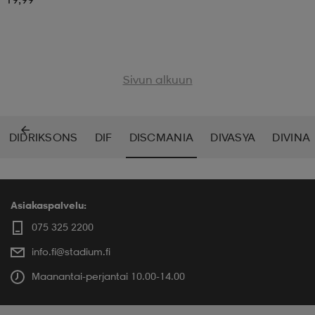
Sivun alkuun
DIDRIKSONS
DIF
DISCMANIA
DIVASYA
DIVINA
Asiakaspalvelu:
075 325 2200
info.fi@stadium.fi
Maanantai-perjantai 10.00-14.00