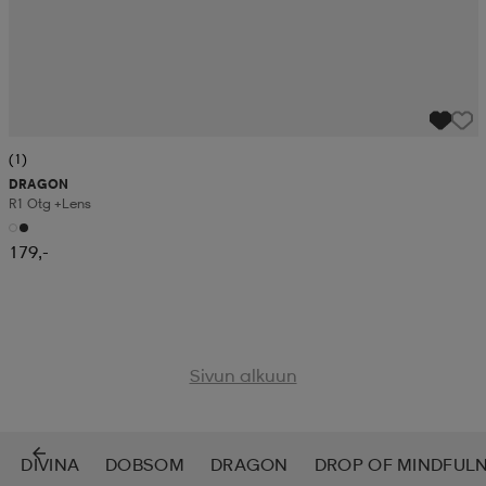
(1)
DRAGON
R1 Otg +lens
179,-
Sivun alkuun
DIVINA
DOBSOM
DRAGON
DROP OF MINDFUL