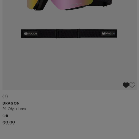
(1)
DRAGON
R1 Otg +lens
99,99