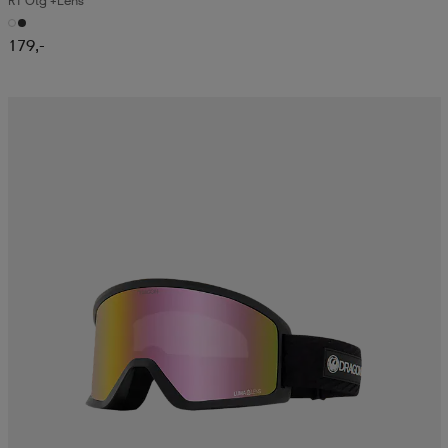
R1 Otg +lens
179,-