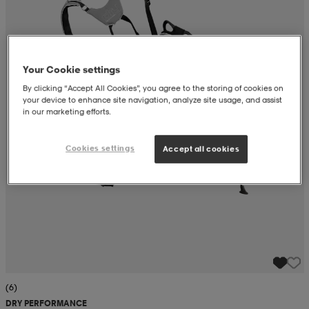
 ja otsapannat
kengät
rrastot
kengät
rit
alit
Your Cookie settings
eet & lapaset
skengät
ihaiset
skengät
tarvikkeet
By clicking “Accept All Cookies”, you agree to the storing of cookies on
your device to enhance site navigation, analyze site usage, and assist
in our marketing efforts.
saappaat
saappaat
eet & lapaset
kengät
Cookies settings
Accept all cookies
rrastot
alit
aatteet
alit
er
kengät
aatteet
kengät
rrastot
aatteet
ykengät
olasit
ykengät
(6)
DRY PERFORMANCE