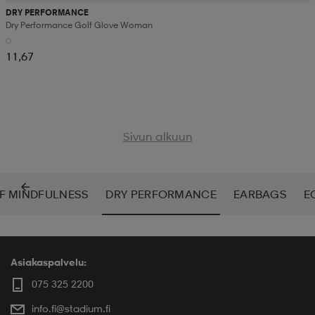
DRY PERFORMANCE
Dry Performance Golf Glove Woman
11,67
Sivun alkuun
F MINDFULNESS
DRY PERFORMANCE
EARBAGS
E
Asiakaspalvelu:
075 325 2200
info.fi@stadium.fi