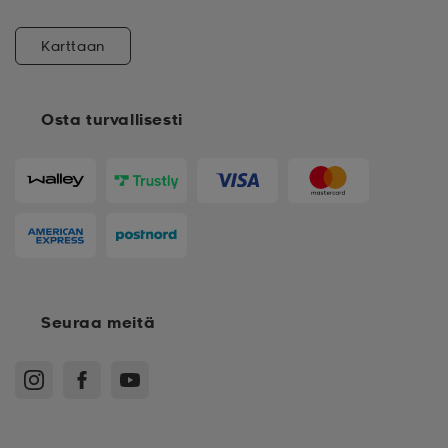
Karttaan
Osta turvallisesti
Seuraa meitä