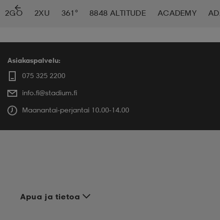
2GO
2XU
361°
8848 ALTITUDE
ACADEMY
AD
 ja otsapannat
kengät
rrastot
kengät
rit
alit
eet & lapaset
skengät
ihaiset
skengät
tarvikkeet
Asiakaspalvelu:
075 325 2200
info.fi@stadium.fi
saappaat
saappaat
eet & lapaset
kengät
Maanantai-perjantai 10.00-14.00
rrastot
alit
aatteet
alit
er
kengät
aatteet
kengät
rrastot
Apua ja tietoa
aatteet
ykengät
olasit
ykengät