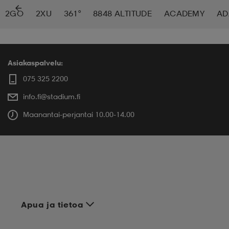
2GO
2XU
361°
8848 ALTITUDE
ACADEMY
AD
 ja otsapannat
kengät
rrastot
kengät
rit
alit
eet & lapaset
skengät
ihaiset
skengät
tarvikkeet
Asiakaspalvelu:
075 325 2200
info.fi@stadium.fi
saappaat
saappaat
eet & lapaset
kengät
Maanantai-perjantai 10.00-14.00
rrastot
alit
aatteet
alit
er
kengät
aatteet
kengät
rrastot
Apua ja tietoa
aatteet
ykengät
olasit
ykengät