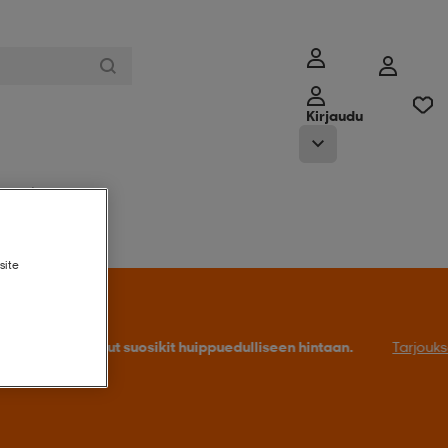
Kirjaudu
ymälämme
site
Tarjoukseen