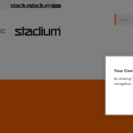
Naiset
M
Your Cook
By clicking 
navigation, 
S