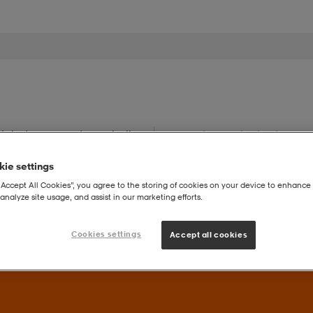
iehet
Lapset
Urheilu
Seurat
Tarjoukset
My
ie settings
“Accept All Cookies”, you agree to the storing of cookies on your device to enhance 
analyze site usage, and assist in our marketing efforts.
Cookies settings
Accept all cookies
uperdeals – Löydä valikoidut suosikit huippuedulliseen hintaan.