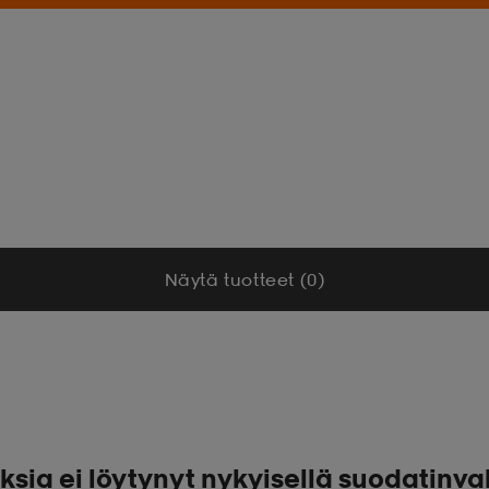
Näytä tuotteet (0)
ksia ei löytynyt nykyisellä suodatinva