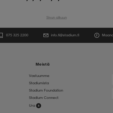
Sivun alkuun
075 325 2200
info.fi@stadium.fi
Maanan
Meistä
Vastuumme
Stadiumista
Stadium Foundation
Stadium Connect
Ura