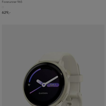
Forerunner 965
629,-