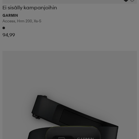
Ei sisälly kampanjoihin
GARMIN
Access, Hrm 200, Xs-S
94,99