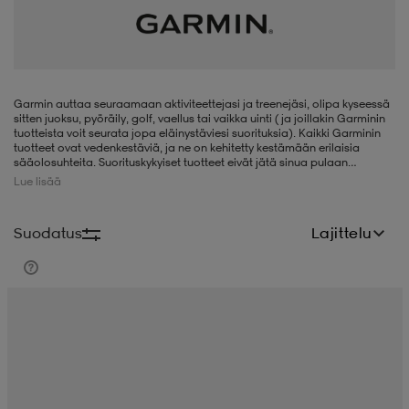
liivit
ikengät
t & pikeepaidat
ikengät
t
saappaat
ingkengät
t
ingkengät
at ja topit
elikengät
Garmin auttaa seuraamaan aktiviteettejasi ja treenejäsi, olipa kyseessä
sitten juoksu, pyöräily, golf, vaellus tai vaikka uinti (ja joillakin Garminin
tuotteista voit seurata jopa eläinystäviesi suorituksia). Kaikki Garminin
tuotteet ovat vedenkestäviä, ja ne on kehitetty kestämään erilaisia
sääolosuhteita. Suorituskykyiset tuotteet eivät jätä sinua pulaan
dat
engät
engät
t & pikeepaidat
allokengät
silloinkaan, kun kiipeilet vuorilla, sukellat merenpohjien syvyyksissä tai
Lue lisää
juokset maratonin. Garminin valikoimaan kuuluu esimerkiksi GPS-
toiminnolla varustetut älykellot, kompaktit pyöräilytietokoneet, älyvaa’at
ja laseretäisyysmittarit. Tuotteet ovat tyylikkäitä, käteviä,
Suodatus
Lajittelu
huippulaadukkaita ja ehdottoman hyödyllisiä ulkoilma-aktiviteeteissa.
t & pikeepaidat
ilykengät
 ja otsapannat
ilykengät
-/Tennis-kengät
Tutustu Garminin tuotevalikoimaan osoitteessa stadium.fi.
t & mekot
andy-/Käsipallo-kengät
eet & lapaset
andy-/Käsipallo-kengät
t & mekot
ikengät
allokengät
allokengät
engät