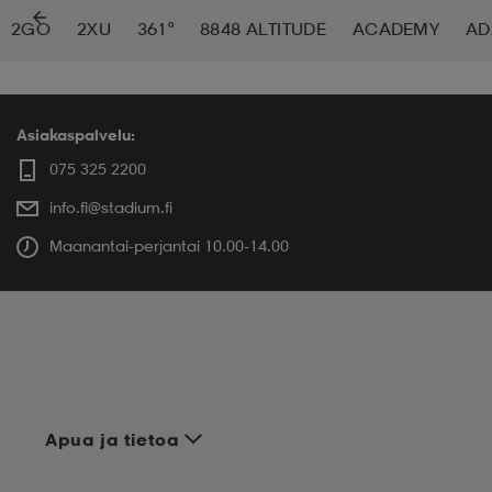
2GO
2XU
361°
8848 ALTITUDE
ACADEMY
AD
 ja otsapannat
kengät
rrastot
kengät
rit
alit
eet & lapaset
skengät
ihaiset
skengät
tarvikkeet
Asiakaspalvelu:
075 325 2200
info.fi@stadium.fi
saappaat
saappaat
eet & lapaset
kengät
Maanantai-perjantai 10.00-14.00
rrastot
alit
aatteet
alit
er
kengät
aatteet
kengät
rrastot
Apua ja tietoa
aatteet
ykengät
olasit
ykengät