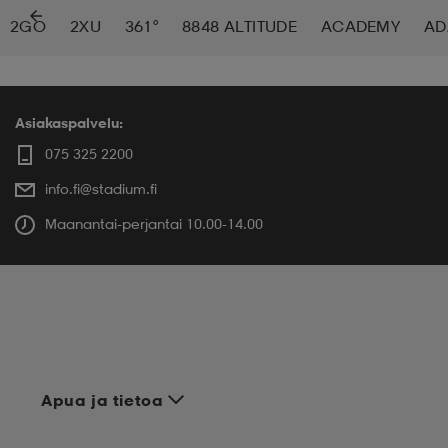
2GO
2XU
361°
8848 ALTITUDE
ACADEMY
AD
 ja otsapannat
kengät
rrastot
kengät
rit
alit
eet & lapaset
skengät
ihaiset
skengät
tarvikkeet
Asiakaspalvelu:
075 325 2200
info.fi@stadium.fi
saappaat
saappaat
eet & lapaset
kengät
Maanantai-perjantai 10.00-14.00
rrastot
alit
aatteet
alit
er
kengät
aatteet
kengät
rrastot
Apua ja tietoa
aatteet
ykengät
olasit
ykengät