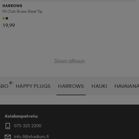
HARROWS
Pil Club Brass Steel Tip
19,99
Sivun alkuun
SBO
HAPPY PLUGS
HARROWS
HAUKI
HAVAIAN
Asiakaspalvelu:
075 325 2200
info.fi@stadium.fi