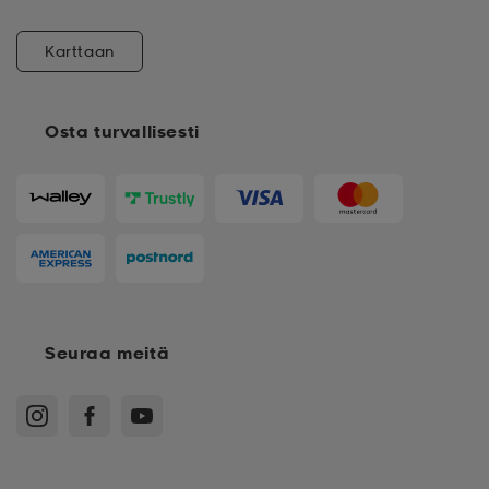
Karttaan
Osta turvallisesti
Seuraa meitä