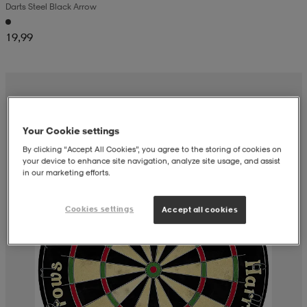
Darts Steel Black Arrow
aatteet
tarvikkeet
set
tarvikkeet
aatteet
19,99
olasit
asut
set
Your Cookie settings
set
it
a
By clicking “Accept All Cookies”, you agree to the storing of cookies on
your device to enhance site navigation, analyze site usage, and assist
in our marketing efforts.
asut
huolto
asut
Cookies settings
Accept all cookies
it
it
huolto
huolto