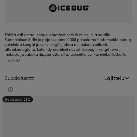
liivit
ikengät
t & pikeepaidat
ikengät
t
saappaat
ingkengät
t
ingkengät
at ja topit
elikengät
Täältä voit ostaa Icebugin tuotteet netistä miehille ja naisille.
Ruotsalaisen äidin ja pojan vuonna 2008 perustama tuotemerkki Icebug
valmistaa kengät ja
varsikengät
, joissa on mukana erilaisia
pitoteknologioita, kuten dynaamiset nastat. Icebugin kengät ovat
mukavia ja vakaita riippumatta siitä, juoksetko vai käveletkö liukkailla
dat
engät
engät
t & pikeepaidat
allokengät
pinnoilla. Tarjolla on malleja, joiden avulla voit liikkua turvallisesti niin
Lue lisää
jäisessä kuin mutaisessa maastossa. Valikoimaan kuuluu myös
kengänsuojat, jotka suojaavat herkempiä lattiamateriaaleja naarmuilta,
ja säärystimet, jotka suojaavat
juoksukenkiä
. Icebug pyrkii siihen, että
Suodatus
Lajittelu
ulkona voi treenata ja liikkua turvallisesti ympäri vuoden.
t & pikeepaidat
ilykengät
 ja otsapannat
ilykengät
-/Tennis-kengät
Kampanja -25%
t & mekot
andy-/Käsipallo-kengät
eet & lapaset
andy-/Käsipallo-kengät
t & mekot
ikengät
allokengät
allokengät
engät