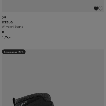
(4)
ICEBUG
W Ivalo4 Bugrip
179,-
Kampanja -25%