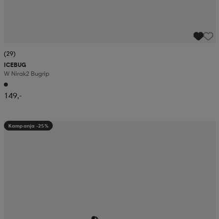
(29)
ICEBUG
W Nirak2 Bugrip
149,-
Kampanja -25%