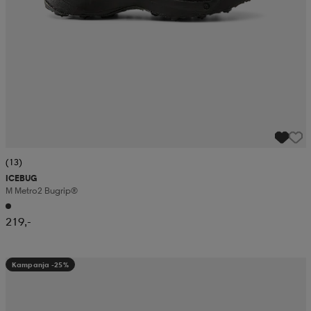
(13)
ICEBUG
M Metro2 Bugrip®
219,-
Kampanja -25%