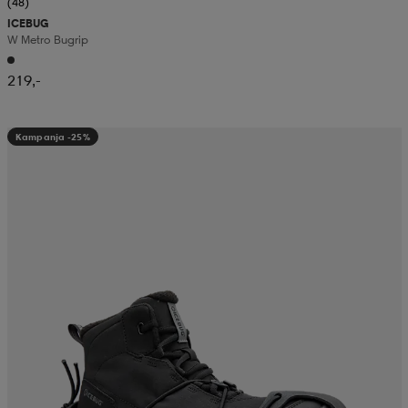
(48)
ICEBUG
W Metro Bugrip
219,-
Kampanja -25%