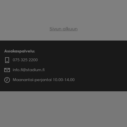
Sivun alkuun
Asiakaspalvelu:
075 325 2200
info.fi@stadium.fi
Maanantai-perjantai 10.00-14.00