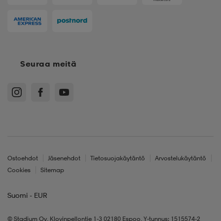
Seuraa meitä
Ostoehdot
Jäsenehdot
Tietosuojakäytäntö
Arvostelukäytäntö
Cookies
Sitemap
Suomi - EUR
© Stadium Oy, Klovinpellontie 1-3 02180 Espoo, Y-tunnus: 1515574-2