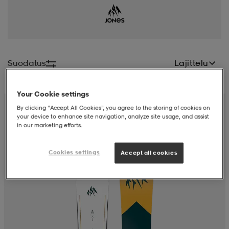
liivit
ikengät
t & pikeepaidat
ikengät
t
saappaat
ingkengät
t
ingkengät
at ja topit
elikengät
Suodatus
Lajittelu
Your Cookie settings
dat
engät
engät
t & pikeepaidat
allokengät
By clicking “Accept All Cookies”, you agree to the storing of cookies on
your device to enhance site navigation, analyze site usage, and assist
in our marketing efforts.
t & pikeepaidat
ilykengät
 ja otsapannat
ilykengät
-/Tennis-kengät
Cookies settings
Accept all cookies
t & mekot
andy-/Käsipallo-kengät
eet & lapaset
andy-/Käsipallo-kengät
t & mekot
ikengät
allokengät
allokengät
engät