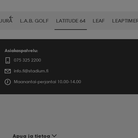
UURA
L.A.B. GOLF
LATITUDE 64
LEAF
LEAPTIME
Asiakaspalvelu:
075 325 2200
info.fi@stadium.fi
Maanantai-perjantai 10.00-14.00
Apua ja tietoa