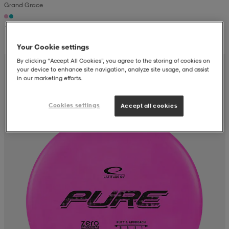
Grand Grace
aatteet
tarvikkeet
set
tarvikkeet
aatteet
19,99
Your Cookie settings
olasit
asut
set
By clicking “Accept All Cookies”, you agree to the storing of cookies on
your device to enhance site navigation, analyze site usage, and assist
in our marketing efforts.
set
it
a
Cookies settings
Accept all cookies
asut
huolto
asut
it
it
huolto
huolto