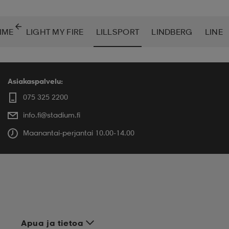
TIME
LIGHT MY FIRE
LILLSPORT
LINDBERG
LINE
Asiakaspalvelu:
075 325 2200
info.fi@stadium.fi
Maanantai-perjantai 10.00-14.00
Apua ja tietoa