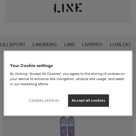
liivit
ikengät
t & pikeepaidat
ikengät
t
saappaat
ingkengät
t
ingkengät
at ja topit
elikengät
LILLSPORT
LINDBERG
LINE
LIVEPRO
LOBLOO
dat
engät
engät
t & pikeepaidat
allokengät
Suodatus
Lajittelu
Your Cookie settings
By clicking “Accept All Cookies”, you agree to the storing of cookies on
your device to enhance site navigation, analyze site usage, and assist
t & pikeepaidat
ilykengät
 ja otsapannat
ilykengät
-/Tennis-kengät
in our marketing efforts.
Cookies settings
Accept all cookies
t & mekot
andy-/Käsipallo-kengät
eet & lapaset
andy-/Käsipallo-kengät
t & mekot
ikengät
allokengät
allokengät
engät