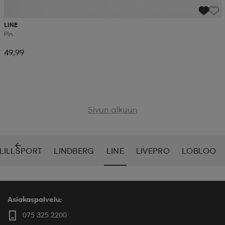
LINE
Pin
49,99
Sivun alkuun
LILLSPORT
LINDBERG
LINE
LIVEPRO
LOBLOO
Asiakaspalvelu:
075 325 2200