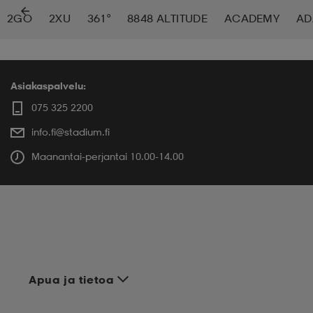
2GO
2XU
361°
8848 ALTITUDE
ACADEMY
AD
 ja otsapannat
kengät
rrastot
kengät
rit
alit
eet & lapaset
skengät
ihaiset
skengät
tarvikkeet
Asiakaspalvelu:
075 325 2200
info.fi@stadium.fi
saappaat
saappaat
eet & lapaset
kengät
Maanantai-perjantai 10.00-14.00
rrastot
alit
aatteet
alit
er
kengät
aatteet
kengät
rrastot
Apua ja tietoa
aatteet
ykengät
olasit
ykengät