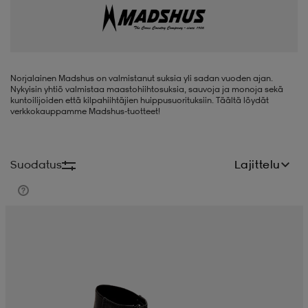
liivit
ikengät
t & pikeepaidat
ikengät
t
saappaat
ingkengät
t
ingkengät
at ja topit
elikengät
Norjalainen Madshus on valmistanut suksia yli sadan vuoden ajan.
Nykyisin yhtiö valmistaa maastohiihtosuksia, sauvoja ja monoja sekä
kuntoilijoiden että kilpahiihtäjien huippusuorituksiin. Täältä löydät
verkkokauppamme Madshus-tuotteet!
dat
engät
engät
t & pikeepaidat
allokengät
Suodatus
Lajittelu
t & pikeepaidat
ilykengät
 ja otsapannat
ilykengät
-/Tennis-kengät
t & mekot
andy-/Käsipallo-kengät
eet & lapaset
andy-/Käsipallo-kengät
t & mekot
ikengät
allokengät
allokengät
engät