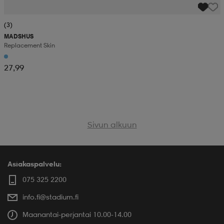
(3)
MADSHUS
Replacement Skin
27,99
Sivun alkuun
Asiakaspalvelu:
075 325 2200
info.fi@stadium.fi
Maanantai-perjantai 10.00-14.00