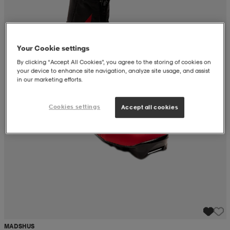
 ja otsapannat
kengät
rrastot
kengät
rit
alit
Your Cookie settings
eet & lapaset
skengät
ihaiset
skengät
tarvikkeet
By clicking “Accept All Cookies”, you agree to the storing of cookies on
your device to enhance site navigation, analyze site usage, and assist
in our marketing efforts.
saappaat
saappaat
eet & lapaset
kengät
Cookies settings
Accept all cookies
rrastot
alit
aatteet
alit
er
kengät
aatteet
kengät
rrastot
aatteet
ykengät
olasit
ykengät
MADSHUS