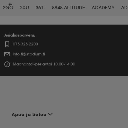
2GO
2XU
361°
8848 ALTITUDE
ACADEMY
AD
 ja otsapannat
kengät
rrastot
kengät
rit
alit
eet & lapaset
skengät
ihaiset
skengät
tarvikkeet
Asiakaspalvelu:
075 325 2200
info.fi@stadium.fi
saappaat
saappaat
eet & lapaset
kengät
Maanantai-perjantai 10.00-14.00
rrastot
alit
aatteet
alit
er
kengät
aatteet
kengät
rrastot
Apua ja tietoa
aatteet
ykengät
olasit
ykengät