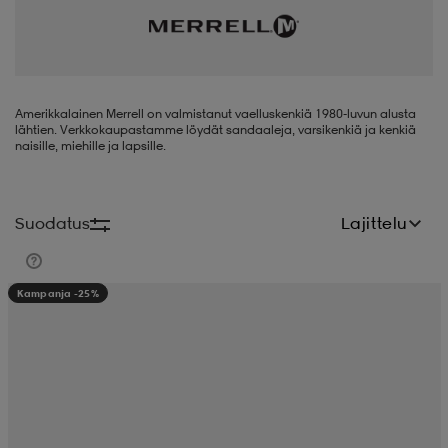
liivit
ikengät
t & pikeepaidat
ikengät
t
saappaat
ingkengät
t
ingkengät
at ja topit
elikengät
Amerikkalainen Merrell on valmistanut vaelluskenkiä 1980-luvun alusta
lähtien. Verkkokaupastamme löydät sandaaleja, varsikenkiä ja kenkiä
naisille, miehille ja lapsille.
dat
engät
engät
t & pikeepaidat
allokengät
Suodatus
Lajittelu
t & pikeepaidat
ilykengät
 ja otsapannat
ilykengät
-/Tennis-kengät
Kampanja -25%
t & mekot
andy-/Käsipallo-kengät
eet & lapaset
andy-/Käsipallo-kengät
t & mekot
ikengät
allokengät
allokengät
engät