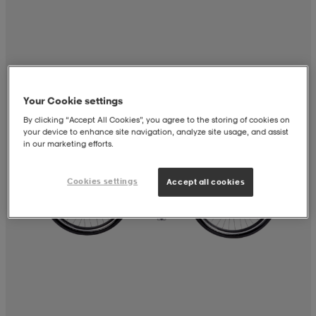
aatteet
tarvikkeet
set
tarvikkeet
aatteet
olasit
asut
set
Your Cookie settings
By clicking “Accept All Cookies”, you agree to the storing of cookies on
your device to enhance site navigation, analyze site usage, and assist
set
it
a
in our marketing efforts.
Cookies settings
Accept all cookies
asut
huolto
asut
it
it
huolto
huolto