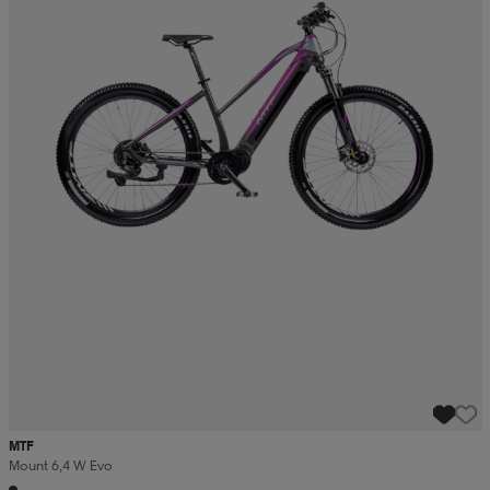
MTF
Mount 6,4 W Evo