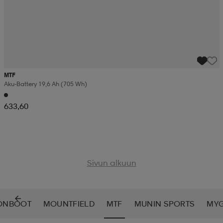
MTF
Aku-Battery 19,6 Ah (705 Wh)
633,60
Sivun alkuun
ONBOOT
MOUNTFIELD
MTF
MUNIN SPORTS
MY