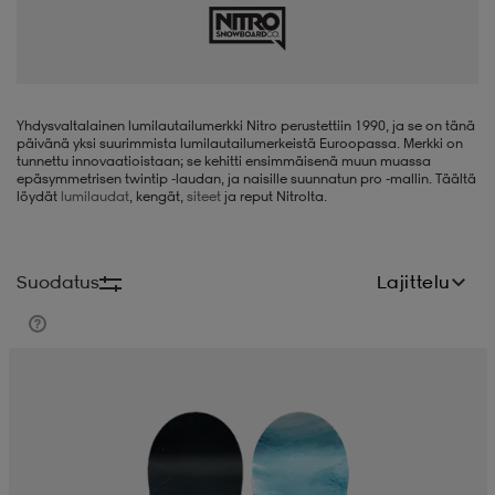
liivit
ikengät
t & pikeepaidat
ikengät
t
saappaat
ingkengät
t
ingkengät
at ja topit
elikengät
Yhdysvaltalainen lumilautailumerkki Nitro perustettiin 1990, ja se on tänä
päivänä yksi suurimmista lumilautailumerkeistä Euroopassa. Merkki on
tunnettu innovaatioistaan; se kehitti ensimmäisenä muun muassa
epäsymmetrisen twintip -laudan, ja naisille suunnatun pro -mallin. Täältä
löydät
lumilaudat
, kengät,
siteet
ja reput Nitrolta.
dat
engät
engät
t & pikeepaidat
allokengät
Suodatus
Lajittelu
t & pikeepaidat
ilykengät
 ja otsapannat
ilykengät
-/Tennis-kengät
t & mekot
andy-/Käsipallo-kengät
eet & lapaset
andy-/Käsipallo-kengät
t & mekot
ikengät
allokengät
allokengät
engät