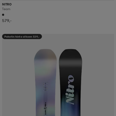
NITRO
Team
579,-
Paketin hinta alkaen 329,-