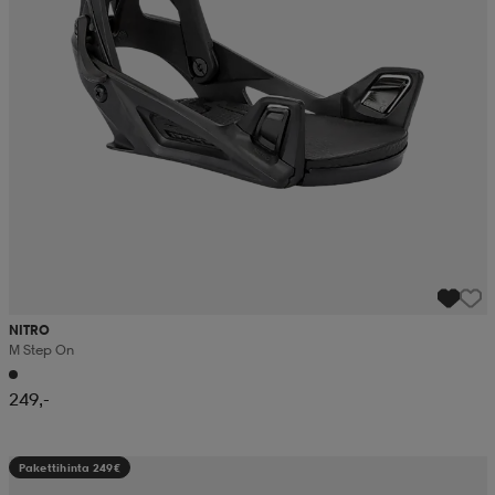
NITRO
M Step On
249,-
Pakettihinta 249€