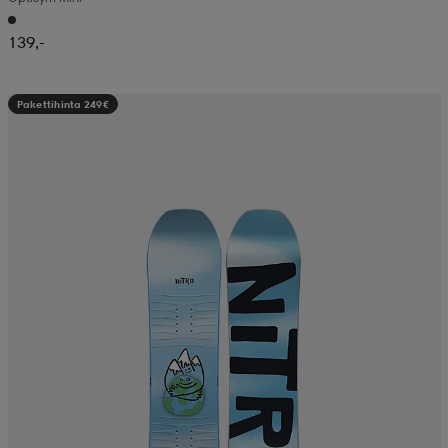
139,-
Pakettihinta 249€