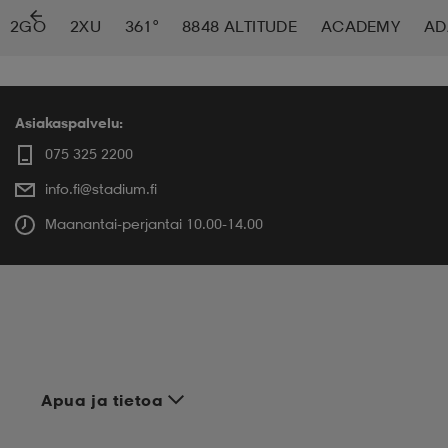
2GO
2XU
361°
8848 ALTITUDE
ACADEMY
AD
 ja otsapannat
kengät
rrastot
kengät
rit
alit
eet & lapaset
skengät
ihaiset
skengät
tarvikkeet
Asiakaspalvelu:
075 325 2200
info.fi@stadium.fi
saappaat
saappaat
eet & lapaset
kengät
Maanantai-perjantai 10.00-14.00
rrastot
alit
aatteet
alit
er
kengät
aatteet
kengät
rrastot
Apua ja tietoa
aatteet
ykengät
olasit
ykengät