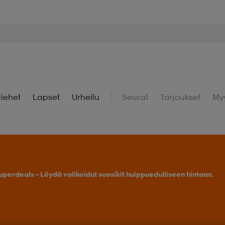
iehet
Lapset
Urheilu
Seurat
Tarjoukset
My
uperdeals – Löydä valikoidut suosikit huippuedulliseen hintaan.