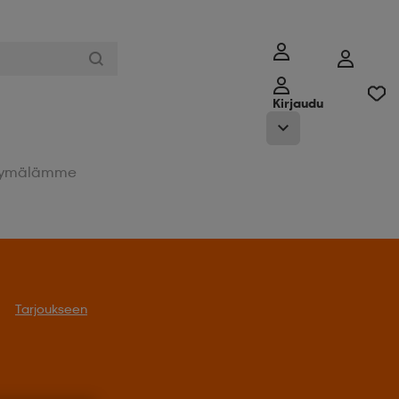
Kirjaudu
ymälämme
Tarjoukseen