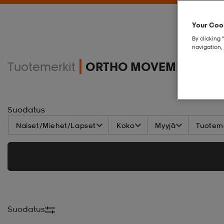
Your Cook
By clicking 
navigation, 
Tuotemerkit
ORTHO MOVEMENT
Suodatus
Naiset/Miehet/Lapset
Koko
Myyjä
Tuoteme
Suodatus