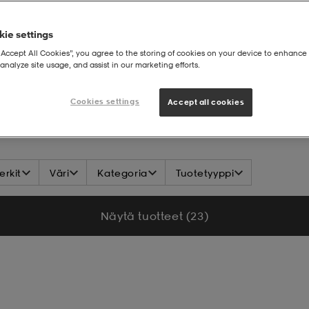
ie settings
“Accept All Cookies”, you agree to the storing of cookies on your device to enhance 
analyze site usage, and assist in our marketing efforts.
Cookies settings
Accept all cookies
rkit
Väri
Kategoria
Tuotetyyppi
Näytä tuotteet (23)