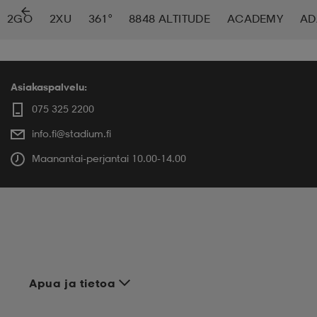
2GO
2XU
361°
8848 ALTITUDE
ACADEMY
AD
 ja otsapannat
kengät
rrastot
kengät
rit
alit
eet & lapaset
skengät
ihaiset
skengät
tarvikkeet
Asiakaspalvelu:
075 325 2200
info.fi@stadium.fi
saappaat
saappaat
eet & lapaset
kengät
Maanantai-perjantai 10.00-14.00
rrastot
alit
aatteet
alit
er
kengät
aatteet
kengät
rrastot
Apua ja tietoa
aatteet
ykengät
olasit
ykengät