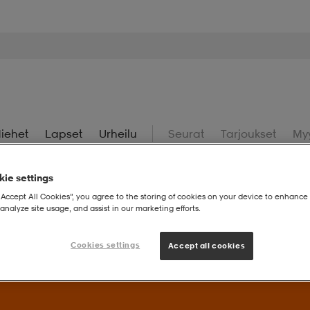
iehet
Lapset
Urheilu
Seurat
Tarjoukset
My
ie settings
“Accept All Cookies”, you agree to the storing of cookies on your device to enhance 
analyze site usage, and assist in our marketing efforts.
uperdeals – Löydä valikoidut suosikit huippuedulliseen hintaan.
Cookies settings
Accept all cookies