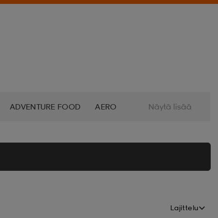
ADVENTURE FOOD
AERO
Näytä lisää
ALTRA
AMERICAN SOCKS
O
AZURO
B2X
BABOLAT
BETTINARDI
BEX
Lajittelu