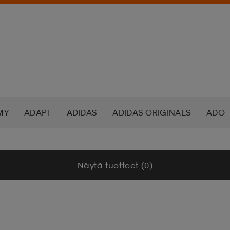
MY
ADAPT
ADIDAS
ADIDAS ORIGINALS
ADO
K NORDIC
ALOKSAK
ALPINA
ALTEC LANSING
Näytä tuotteet (0)
ADA
ASICS
ATHLECIA
ATOMIC
AXA
AXGL
ALEON
BAUER
BCA
BENLEE
BETTER BODIES