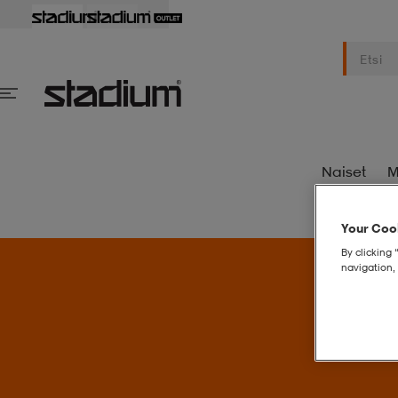
Naiset
M
Your Cook
By clicking 
navigation, 
S