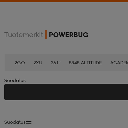
Tuotemerkit
POWERBUG
2GO
2XU
361°
8848 ALTITUDE
ACADE
AEROBIE
AETREX
AIK
AIM´N
AIRTRAC
Suodatus
ANNIEL
APPERTIFF
ARENA
ARIAT
ARM
BAGBOY
BALA
BALTIC
BANDITO
BAT
Suodatus