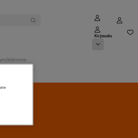
Kirjaudu
ymälämme
site
Tarjoukseen