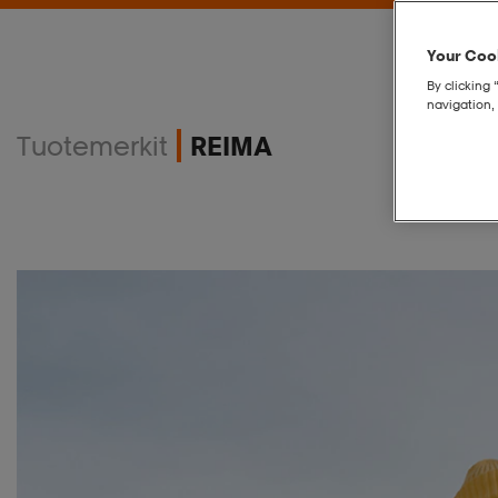
Your Cook
By clicking 
navigation, 
Tuotemerkit
REIMA