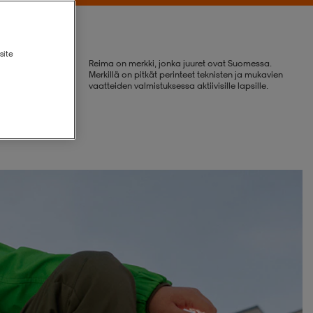
site
Reima on merkki, jonka juuret ovat Suomessa.
Merkillä on pitkät perinteet teknisten ja mukavien
vaatteiden valmistuksessa aktiivisille lapsille.