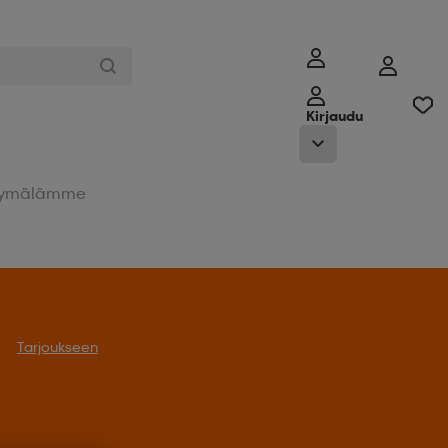
Kirjaudu
ymälämme
Tarjoukseen