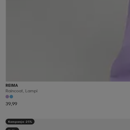
REIMA
Raincoat, Lampi
39,99
Kampanja -25%