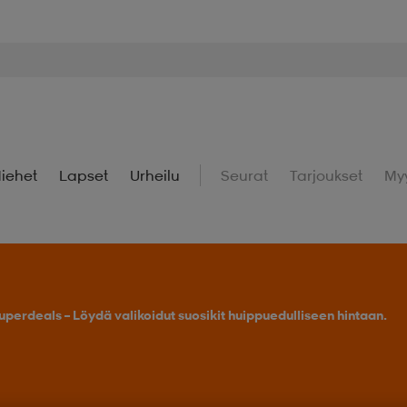
iehet
Lapset
Urheilu
Seurat
Tarjoukset
My
uperdeals – Löydä valikoidut suosikit huippuedulliseen hintaan.