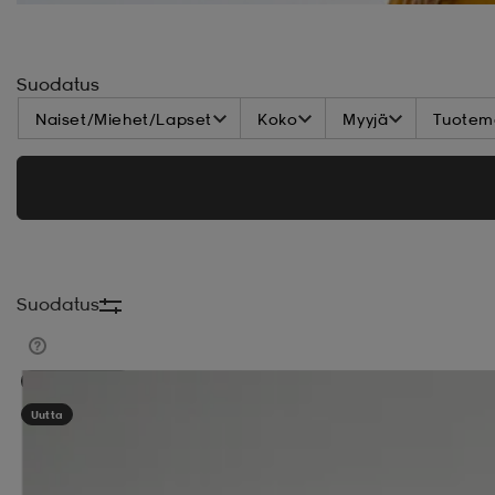
Suodatus
Naiset/Miehet/Lapset
Koko
Myyjä
Tuoteme
Suodatus
Kampanja -25%
Uutta