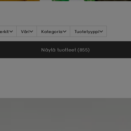
rkit
Väri
Kategoria
Tuotetyyppi
Näytä tuotteet (855)