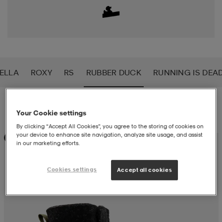
liivit
ikengät
t & pikeepaidat
ikengät
t
saappaat
ingkengät
t
ingkengät
at ja topit
elikengät
ELLA
ROXY
RS
RUBBER DUCK
RUNNING IS DEA
dat
engät
engät
t & pikeepaidat
allokengät
Suodatus
Lajittelu
Your Cookie settings
By clicking “Accept All Cookies”, you agree to the storing of cookies on
t & pikeepaidat
ilykengät
 ja otsapannat
ilykengät
-/Tennis-kengät
your device to enhance site navigation, analyze site usage, and assist
Kampanja -25%
in our marketing efforts.
t & mekot
andy-/Käsipallo-kengät
eet & lapaset
andy-/Käsipallo-kengät
t & mekot
ikengät
Cookies settings
Accept all cookies
allokengät
allokengät
engät