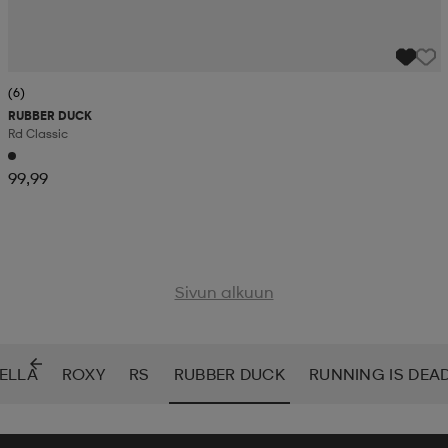
(6)
RUBBER DUCK
Rd Classic
99,99
Sivun alkuun
ELLA
ROXY
RS
RUBBER DUCK
RUNNING IS DEA