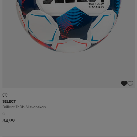
(1)
SELECT
Brillant Tr Db Allsvenskan
34,99