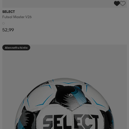
SELECT
Futsal Master V26
52,99
Alennettu hinta