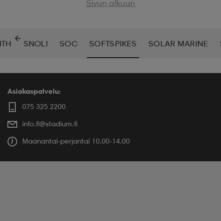
Sivun alkuun
ITH
SNOLI
SOC
SOFTSPIKES
SOLAR MARINE
Asiakaspalvelu:
075 325 2200
info.fi@stadium.fi
Maanantai-perjantai 10.00-14.00