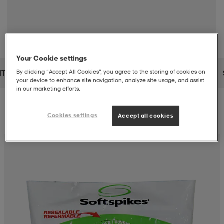
liivit
ikengät
t & pikeepaidat
ikengät
t
saappaat
ingkengät
t
ingkengät
at ja topit
elikengät
Your Cookie settings
ITH
SNOLI
SOC
SOFTSPIKES
SOLAR MARINE
By clicking “Accept All Cookies”, you agree to the storing of cookies on
your device to enhance site navigation, analyze site usage, and assist
in our marketing efforts.
dat
engät
engät
t & pikeepaidat
allokengät
Suodatus
Lajittelu
Cookies settings
Accept all cookies
t & pikeepaidat
ilykengät
 ja otsapannat
ilykengät
-/Tennis-kengät
t & mekot
andy-/Käsipallo-kengät
eet & lapaset
andy-/Käsipallo-kengät
t & mekot
ikengät
allokengät
allokengät
engät