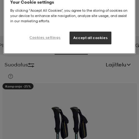
Your Cookie settings
By clicking “Accept All Cookies”, you agree to the storing of cookies on
liivit
ikengät
t & pikeepaidat
ikengät
t
saappaat
your device to enhance site navigation, analyze site usage, and assist
in our marketing efforts.
ingkengät
t
ingkengät
at ja topit
elikengät
Cookies settings
Accept all cookies
PIBELT
SPIKEBALL
SPORTSPRO
SPORTX
SPRIN
dat
engät
engät
t & pikeepaidat
allokengät
Suodatus
Lajittelu
t & pikeepaidat
ilykengät
 ja otsapannat
ilykengät
-/Tennis-kengät
Kampanja -25%
t & mekot
andy-/Käsipallo-kengät
eet & lapaset
andy-/Käsipallo-kengät
t & mekot
ikengät
allokengät
allokengät
engät