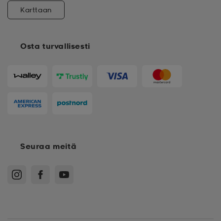
Karttaan
Osta turvallisesti
Seuraa meitä