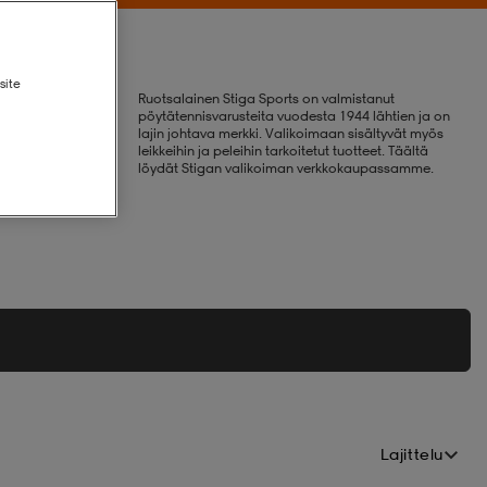
site
Ruotsalainen Stiga Sports on valmistanut
pöytätennisvarusteita vuodesta 1944 lähtien ja on
lajin johtava merkki. Valikoimaan sisältyvät myös
leikkeihin ja peleihin tarkoitetut tuotteet. Täältä
löydät Stigan valikoiman verkkokaupassamme.
Lajittelu