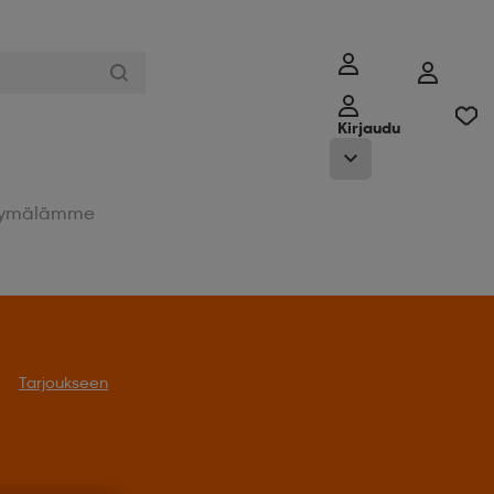
Kirjaudu
ymälämme
Tarjoukseen