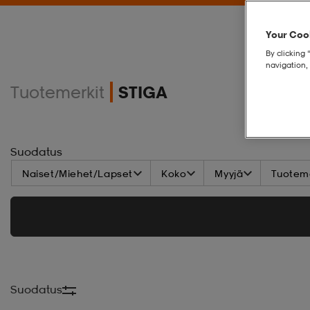
Your Cook
By clicking 
navigation, 
Tuotemerkit
STIGA
Suodatus
Naiset/Miehet/Lapset
Koko
Myyjä
Tuoteme
Suodatus