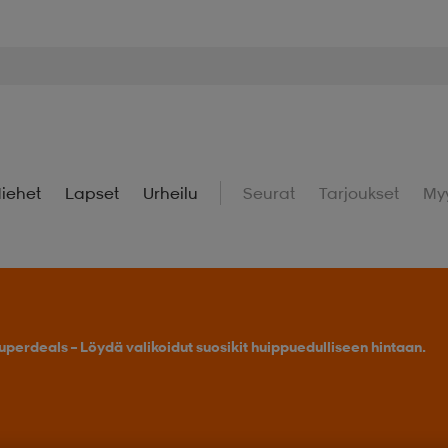
iehet
Lapset
Urheilu
Seurat
Tarjoukset
My
uperdeals – Löydä valikoidut suosikit huippuedulliseen hintaan.