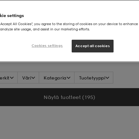
ie settings
“Accept All Cookies”, you agree to the storing of cookies on your device to enhance 
analyze site usage, and assist in our marketing efforts.
Cookies settings
Accept all cookies
rkit
Väri
Kategoria
Tuotetyyppi
Näytä tuotteet (195)