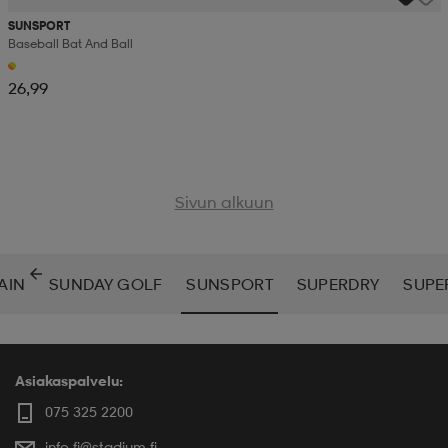
SUNSPORT
Baseball Bat And Ball
26,99
Sivun alkuun
AIN
SUNDAY GOLF
SUNSPORT
SUPERDRY
SUPE
Asiakaspalvelu:
075 325 2200
info.fi@stadium.fi