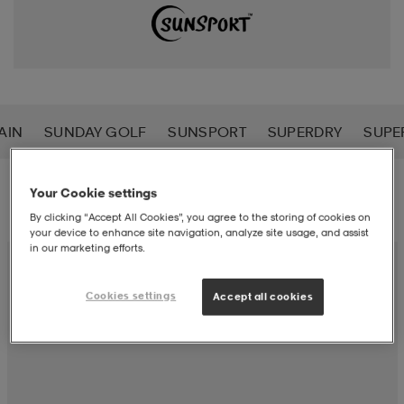
liivit
ikengät
t & pikeepaidat
ikengät
t
saappaat
ingkengät
t
ingkengät
at ja topit
elikengät
AIN
SUNDAY GOLF
SUNSPORT
SUPERDRY
SUPE
dat
engät
engät
t & pikeepaidat
allokengät
Suodatus
Lajittelu
Your Cookie settings
By clicking “Accept All Cookies”, you agree to the storing of cookies on
your device to enhance site navigation, analyze site usage, and assist
t & pikeepaidat
ilykengät
 ja otsapannat
ilykengät
-/Tennis-kengät
in our marketing efforts.
Cookies settings
Accept all cookies
t & mekot
andy-/Käsipallo-kengät
eet & lapaset
andy-/Käsipallo-kengät
t & mekot
ikengät
allokengät
allokengät
engät