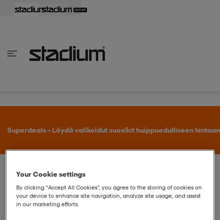
aisin
aisin
aisin
aisin
aisin
aisin
aisin
aisin
aisin
aisin
aisin
aisin
aisin
aisin
aisin
aisin
aisin
aisin
aisin
aisin
aisin
aisin
aisin
aisin
aisin
aisin
aisin
aisin
aisin
aisin
aisin
aisin
aisin
aisin
aisin
aisin
aisin
aisin
aisin
aisin
aisin
Takaisin
Takaisin
Takaisin
Takaisin
Takaisin
Takaisin
Takaisin
Takaisin
Takaisin
Takaisin
Takaisin
Takaisin
Takaisin
Takaisin
Takaisin
Takaisin
Takaisin
Takaisin
Takaisin
Takaisin
Takaisin
Takaisin
Takaisin
Takaisin
Takaisin
Takaisin
Takaisin
Takaisin
Takaisin
Takaisin
Takaisin
Takaisin
Takaisin
Takaisin
en vaatteet
en kengät
en vaatteet
en kengät
nvaatteet
n kengät
ksia
ksia
ksia
ksia
ksia
rit
ihaiset
ukengät
t
ukengät
aatteet
pallokengät
Superdeals – Löydä valikoidut suosikit huippuedulliseen hintaan
t
rit
dat
rit
ihaiset
ukengät
Your Cookie settings
Tuotemerkit
SUSHI
By clicking “Accept All Cookies”, you agree to the storing of cookies on
your device to enhance site navigation, analyze site usage, and assist
t
pallokengät
tomat
pallokengät
t
ingkengät
in our marketing efforts.