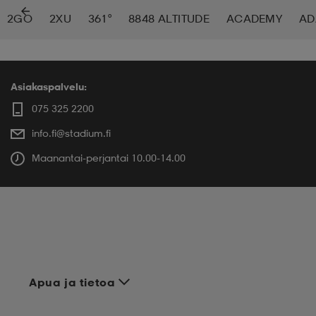
2GO
2XU
361°
8848 ALTITUDE
ACADEMY
AD
 ja otsapannat
kengät
rrastot
kengät
rit
alit
eet & lapaset
skengät
ihaiset
skengät
tarvikkeet
Asiakaspalvelu:
075 325 2200
info.fi@stadium.fi
saappaat
saappaat
eet & lapaset
kengät
Maanantai-perjantai 10.00-14.00
rrastot
alit
aatteet
alit
er
kengät
aatteet
kengät
rrastot
Apua ja tietoa
aatteet
ykengät
olasit
ykengät